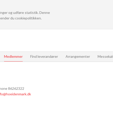
linger og udføre statistik. Denne
ender du cookiepolitikken.
Medlemmer
Find leverandører
Arrangementer
Messekal
hone 86262322
nfo@hoeidenmark.dk