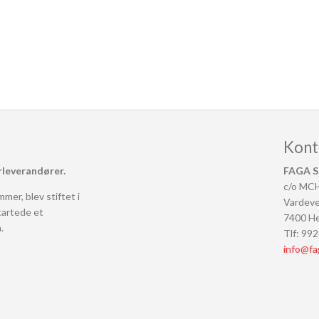
Kont
rleverandører.
FAGA S
c/o MC
mer, blev stiftet i
Vardeve
tartede et
7400 He
.
Tlf: 99
info@fa