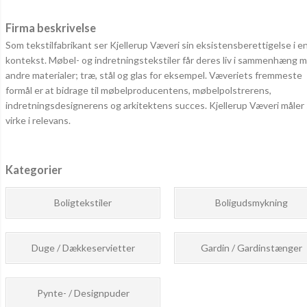
Firma beskrivelse
Som tekstilfabrikant ser Kjellerup Væveri sin eksistensberettigelse i e
kontekst. Møbel- og indretningstekstiler får deres liv i sammenhæng 
andre materialer; træ, stål og glas for eksempel. Væveriets fremmeste
formål er at bidrage til møbelproducentens, møbelpolstrerens,
indretningsdesignerens og arkitektens succes. Kjellerup Væveri måler 
virke i relevans.
Kategorier
Boligtekstiler
Boligudsmykning
Duge / Dækkeservietter
Gardin / Gardinstænger
Pynte- / Designpuder