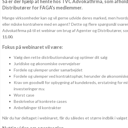
Så er der hjælp at hente hos TVC Advokatfirma, som afhol
Distributører for FAGA's medlemmer.
Mange virksomheder kan og vil gerne udvide deres marked, men hvord
eller måske kontrahere med en agent? Dette og flere spørgsmål svar
Advokatfirma på til et webinar om brug af Agenter og Distributører, s
11.00.
Fokus på webinaret vil være:
Vælg den rette distributionskanal og optimer dit salg
Juridiske og økonomiske overvejelser
Fordele og ulemper under samarbejdet
Fordele og ulemper ved kontraktophør, herunder de økonomisk
Krav om goodwill for opbygning af kundekreds, erstatning for mi
investeringer m.v.
Worst case
Beskrivelse af konkrete cases
Anbefalinger til kontrakter
Når du har deltaget i webinaret, får du således et større indblik i valget