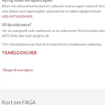
Nyttig viden om agentreglen
Bliver min virksomhed beskattet i udlandet med en agent ombord? Det f
som dykker ned i agentreglen, og beskriver en række vigtige forhold.
LÆS ARTIKLEN HER
Vil du vide mere?
Har du spørgsmål vedr. webinaret, er du velkommen til at kontakte adv
4071 0545 eller mail: rgc@tvc.dk
TVC Advokatfirma ser frem til at byde FAGA’s medlemmer velkomne.
TILMELD DIG HER
Tilbage til oversigten
Kort om FAGA