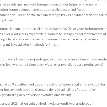
s disse udsagn i markedsføringen uden, at der følger en nærmere
mheden kunne dokumentere det generelle udsagn ud fra en
rksomheden. Her er derfor tale om strenge krav til dokumentationen for, a
ngsloven.
formation om et produkt eller en virksomhed. Disse giver forbrugeren e
s eller produktets miljøfordele. Konkrete udsagn er derfor nemmere at
ing. Her skal virksomheden blot kunne dokumentere rigtigheden af
ner må ikke udlades i markedsføringen.
t opdatere klima- og miljøudsagn, så udsagnene hele tiden er retvisende
 ny lovgivning, ny teknologisk viden eller nye eller bedre produkter på
5, 6 og 9 straffes med bøde, medmindre højere straf er forskyldt efter
 Efter bestemmelsens stk. 6 lægges der ved udmåling af bøder efter
på grovhed og den erhvervsdrivendes omsætning.
januar 2024, at en virksomhed havde erkendt overtrædelse af