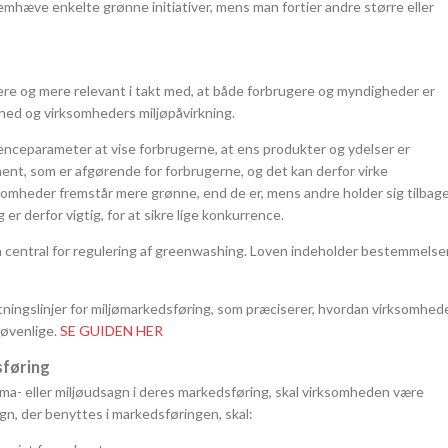
emhæve enkelte grønne initiativer, mens man fortier andre større eller
re og mere relevant i takt med, at både forbrugere og myndigheder er
ed og virksomheders miljøpåvirkning.
enceparameter at vise forbrugerne, at ens produkter og ydelser er
nt, som er afgørende for forbrugerne, og det kan derfor virke
omheder fremstår mere grønne, end de er, mens andre holder sig tilbage
r derfor vigtig, for at sikre lige konkurrence.
 central for regulering af greenwashing. Loven indeholder bestemmelser
ngslinjer for miljømarkedsføring, som præciserer, hvordan virksomhed
jøvenlige.
SE GUIDEN HER
sføring
ma- eller miljøudsagn i deres markedsføring, skal virksomheden være
gn, der benyttes i markedsføringen, skal: