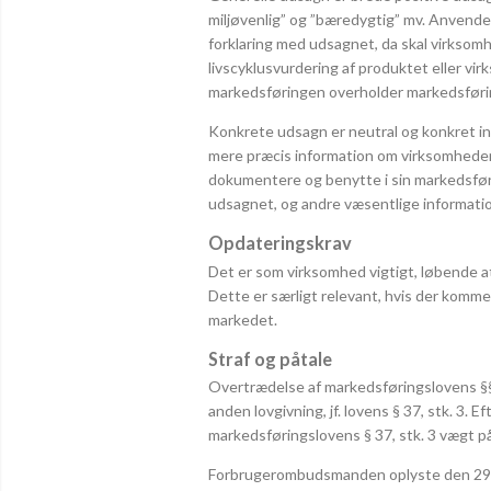
miljøvenlig” og ”bæredygtig” mv. Anvende
forklaring med udsagnet, da skal virkso
livscyklusvurdering af produktet eller vi
markedsføringen overholder markedsføri
Konkrete udsagn er neutral og konkret in
mere præcis information om virksomheden
dokumentere og benytte i sin markedsfør
udsagnet, og andre væsentlige informatio
Opdateringskrav
Det er som virksomhed vigtigt, løbende a
Dette er særligt relevant, hvis der kommer
markedet.
Straf og påtale
Overtrædelse af markedsføringslovens §§ 
anden lovgivning, jf. lovens § 37, stk. 3.
markedsføringslovens § 37, stk. 3 vægt 
Forbrugerombudsmanden oplyste den 29. 