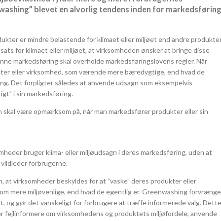
shing” blevet en alvorlig tendens inden for markedsføring
dukter er mindre belastende for klimaet eller miljøet end andre produkter
dsats for klimaet eller miljøet, at virksomheden ønsker at bringe disse
nne markedsføring skal overholde markedsføringslovens regler. Når
ter eller virksomhed, som værende mere bæredygtige, end hvad de
hing. Det forpligter således at anvende udsagn som eksempelvis
igt” i sin markedsføring.
an skal være opmærksom på, når man markedsfører produkter eller sin
mheder bruger klima- eller miljøudsagn i deres markedsføring, uden at
vildleder forbrugerne.
at virksomheder beskyldes for at ”vaske” deres produkter eller
som mere miljøvenlige, end hvad de egentlig er. Greenwashing forvrænge
igt, og gør det vanskeligt for forbrugere at træffe informerede valg. Dett
ler fejlinformere om virksomhedens og produktets miljøfordele, anvende