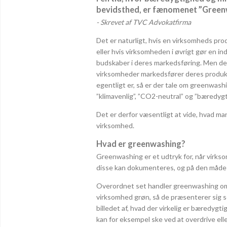
bevidsthed, er fænomenet ”Greenwa
- Skrevet af TVC Advokatfirma
Det er naturligt, hvis en virksomheds pro
eller hvis virksomheden i øvrigt gør en in
budskaber i deres markedsføring. Men de
virksomheder markedsfører deres produk
egentligt er, så er der tale om greenwas
”klimavenlig”, ”CO2-neutral” og ”bæredygt
Det er derfor væsentligt at vide, hvad m
virksomhed.
Hvad er greenwashing?
Greenwashing er et udtryk for, når virkso
disse kan dokumenteres, og på den måde 
Overordnet set handler greenwashing om, 
virksomhed grøn, så de præsenterer sig 
billedet af, hvad der virkelig er bæredygt
kan for eksempel ske ved at overdrive el