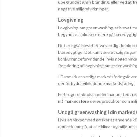
ubegrundet grøn branding, eller ved at fr
negative miljøpåvirkninger.
Lovgivning
Lovgivning om greenwashing er blevet me
begyndt at fokusere mere på bæredygtigh
Det er også blevet et væsentligt konkurr
bæredygtige. Det kan være et salgsargume
konkurrenceforvridende, hvis nogen virks
Regulering af lovgivning om greenwashing e
I Danmark er særligt markedsføringsloven
der forbyder vildledende markedsføring.
Forbrugerombudsmanden har udstedt retni
må markedsføre deres produkter som mil
Undgå greenwashing i din marked
Hvis en virksomhed ønsker at anvende kli
opmærksom på, at alle klima- og miljøudsa