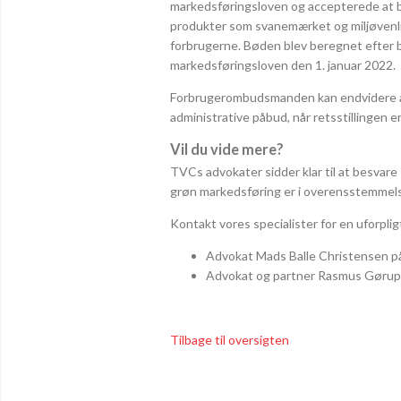
markedsføringsloven og accepterede at 
produkter som svanemærket og miljøvenli
forbrugerne. Bøden blev beregnet efter b
markedsføringsloven den 1. januar 2022.
Forbrugerombudsmanden kan endvidere a
administrative påbud, når retsstillingen er 
Vil du vide mere?
TVCs advokater sidder klar til at besvare
grøn markedsføring er i overensstemmel
Kontakt vores specialister for en uforpli
Advokat Mads Balle Christensen på
Advokat og partner Rasmus Gørup 
Tilbage til oversigten