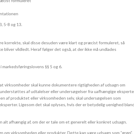
ræcist formuleret
ntationen
, 5-8 og 13.
e korrekte, skal disse desuden være klart og præcist formuleret, så
 bliver vildledt. Heraf følger det også, at der ikke må undlades
 i markedsføringslovens §§ 5 og 6.
, at virksomheder skal kunne dokumentere rigtigheden af udsagn om
 understøttes af udtalelser eller undersøgelser fra uafhængige eksperte
en af produktet eller virksomheden selv, skal undersøgelsen som
perter. Ligesom det skal oplyses, hvis der er betydelig uenighed blan
n alt afhængig af, om der er tale om et generelt eller konkret udsagn.
gn om virksomheden eller produkter. Dette kan være udsagn som ”grøn”,