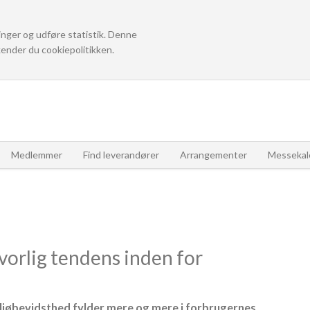
linger og udføre statistik. Denne
ender du cookiepolitikken.
Medlemmer
Find leverandører
Arrangementer
Messekal
vorlig tendens inden for
iljøbevidsthed fylder mere og mere i forbrugernes