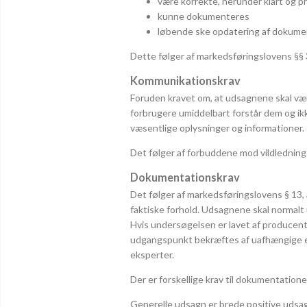
være korrekte, herunder klart og p
kunne dokumenteres
løbende ske opdatering af dokume
Dette følger af markedsføringslovens §§ 3
Kommunikationskrav
Foruden kravet om, at udsagnene skal vær
forbrugere umiddelbart forstår dem og ikke
væsentlige oplysninger og informationer.
Det følger af forbuddene mod vildledning
Dokumentationskrav
Det følger af markedsføringslovens § 13
faktiske forhold. Udsagnene skal normalt
Hvis undersøgelsen er lavet af producent
udgangspunkt bekræftes af uafhængige eks
eksperter.
Der er forskellige krav til dokumentatione
Generelle udsagn er brede positive udsa