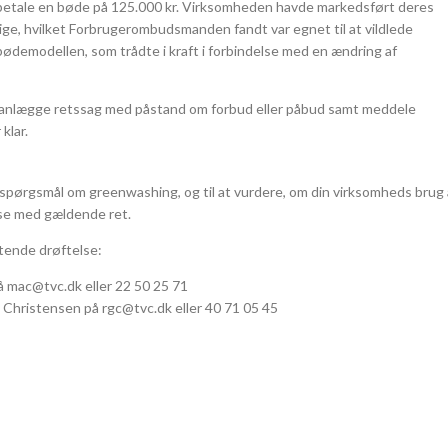
betale en bøde på 125.000 kr. Virksomheden havde markedsført deres
ge, hvilket Forbrugerombudsmanden fandt var egnet til at vildlede
ødemodellen, som trådte i kraft i forbindelse med en ændring af
nlægge retssag med påstand om forbud eller påbud samt meddele
klar.
 spørgsmål om greenwashing, og til at vurdere, om din virksomheds brug 
se med gældende ret.
gtende drøftelse:
 mac@tvc.dk eller 22 50 25 71
Christensen på rgc@tvc.dk eller 40 71 05 45