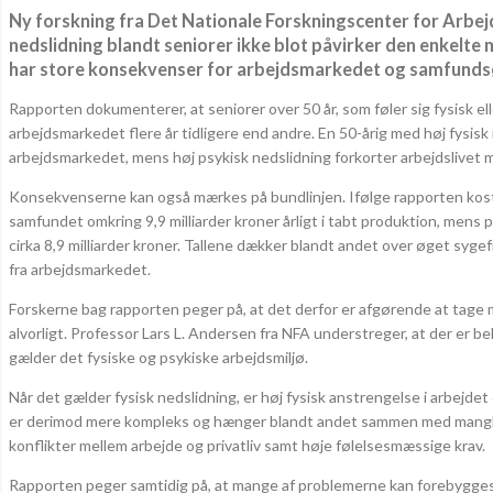
Ny forskning fra Det Nationale Forskningscenter for Arbejds
nedslidning blandt seniorer ikke blot påvirker den enkelte
har store konsekvenser for arbejdsmarkedet og samfund
Rapporten dokumenterer, at seniorer over 50 år, som føler sig fysisk ell
arbejdsmarkedet flere år tidligere end andre. En 50-årig med høj fysisk
arbejdsmarkedet, mens høj psykisk nedslidning forkorter arbejdslivet m
Konsekvenserne kan også mærkes på bundlinjen. Ifølge rapporten kost
samfundet omkring 9,9 milliarder kroner årligt i tabt produktion, mens ps
cirka 8,9 milliarder kroner. Tallene dækker blandt andet over øget syge
fra arbejdsmarkedet.
Forskerne bag rapporten peger på, at det derfor er afgørende at tage
alvorligt. Professor Lars L. Andersen fra NFA understreger, at der er b
gælder det fysiske og psykiske arbejdsmiljø.
Når det gælder fysisk nedslidning, er høj fysisk anstrengelse i arbejdet
er derimod mere kompleks og hænger blandt andet sammen med manglend
konflikter mellem arbejde og privatliv samt høje følelsesmæssige krav.
Rapporten peger samtidig på, at mange af problemerne kan forebygges.