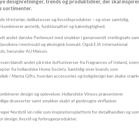
e designretninger, trends og produktidéer, der skal inspire
s sortimenter.
til interiør, delikatesser og livsstilsprodukter – og viser samtidig,
 kombinerer æstetik, funktionalitet og bæredygtighed.
andt andet danske Perlemust med smykker i genanvendt sterlingsølv sam
klassikere i merinould og økologisk bomuld. Også EJA International
nds, herunder AU Maison.
sen blandt andet på irske duftuniverser fra Fragrances of Ireland, sven
pter fra hollandske Home Society. Samtidig viser brands som
llab / Manta Gifts, hvordan accessories og boligdesign kan skabe stærk
kombinerer design og oplevelser. Hollandske Vinoos præsenterer
llige druesorter samt smykker skabt af genbrugte vinflasker.
eger Nordstil sin rolle som inspirationsplatform for detailhandlen og so
 design, livsstil og forbrugerprodukter.