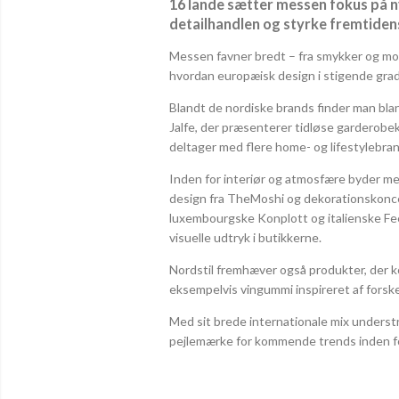
16 lande sætter messen fokus på ny
detailhandlen og styrke fremtiden
Messen favner bredt – fra smykker og mode 
hvordan europæisk design i stigende grad
Blandt de nordiske brands finder man bl
Jalfe, der præsenterer tidløse garderobe
deltager med flere home- og lifestylebra
Inden for interiør og atmosfære byder mes
design fra TheMoshi og dekorationskonce
luxembourgske Konplott og italienske Fee
visuelle udtryk i butikkerne.
Nordstil fremhæver også produkter, der 
eksempelvis vingummi inspireret af forske
Med sit brede internationale mix understr
pejlemærke for kommende trends inden for