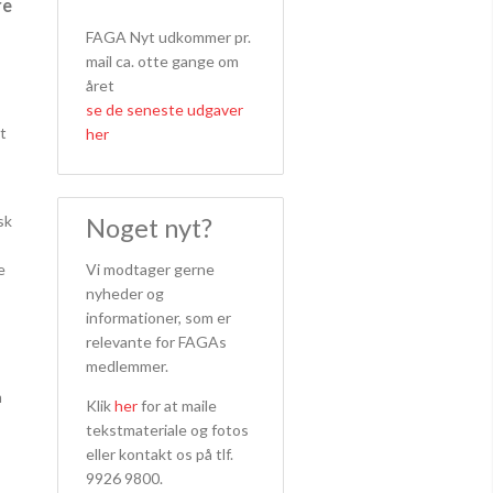
re
FAGA Nyt udkommer pr.
mail ca. otte gange om
året
se de seneste udgaver
t
her
sk
Noget nyt?
Vi modtager gerne
e
nyheder og
informationer, som er
relevante for FAGAs
medlemmer.
m
Klik
her
for at maile
tekstmateriale og fotos
eller kontakt os på tlf.
9926 9800.