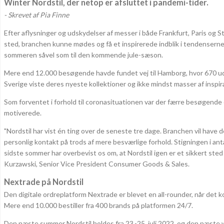
Winter Nordstil, der netop er afsluttet i pandemi-tider.
- Skrevet af Pia Finne
Efter aflysninger og udskydelser af messer i både Frankfurt, Paris og S
sted, branchen kunne mødes og få et inspirerede indblik i tendenserne
sommeren såvel som til den kommende jule-sæson.
Mere end 12.000 besøgende havde fundet vej til Hamborg, hvor 670 uds
Sverige viste deres nyeste kollektioner og ikke mindst masser af inspira
Som forventet i forhold til coronasituationen var der færre besøgende 
motiverede.
"Nordstil har vist én ting over de seneste tre dage. Branchen vil have
personlig kontakt på trods af mere besværlige forhold. Stigningen i antal
sidste sommer har overbevist os om, at Nordstil igen er et sikkert sted
Kurzawski, Senior Vice President Consumer Goods & Sales.
Nextrade på Nordstil
Den digitale ordreplatform Nextrade er blevet en all-rounder, når det ko
Mere end 10.000 bestiller fra 400 brands på platformen 24/7.
Den næste summer Nordstil holdes fra 23.-25. juli 2022, og den næste wi