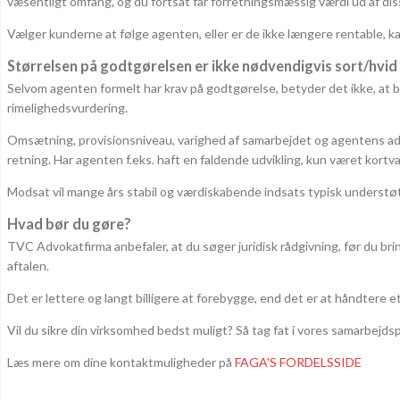
væsentligt omfang, og du fortsat får forretningsmæssig værdi ud af dis
Vælger kunderne at følge agenten, eller er de ikke længere rentable, ka
Størrelsen på godtgørelsen er ikke nødvendigvis sort/hvid
Selvom agenten formelt har krav på godtgørelse, betyder det ikke, at b
rimelighedsvurdering.
Omsætning, provisionsniveau, varighed af samarbejdet og agentens adf
retning. Har agenten f.eks. haft en faldende udvikling, kun været kortvari
Modsat vil mange års stabil og værdiskabende indsats typisk understøtt
Hvad bør du gøre?
TVC Advokatfirma anbefaler, at du søger juridisk rådgivning, før du bri
aftalen.
Det er lettere og langt billigere at forebygge, end det er at håndtere 
Vil du sikre din virksomhed bedst muligt? Så tag fat i vores samarbejd
Læs mere om dine kontaktmuligheder på
FAGA'S FORDELSSIDE