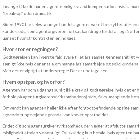
I mange tilfælde har en agent nemlig krav på kompensation, hvis samar
“break-up” uden dramatik.
Siden 1990 har selvstændige handelsagenter været beskyttet af Handel
kundekreds, som agenturgiveren fortsat kan drage fordel af, også efter
uanset hvornår kontrakten er indgået.
Hvor stor er regningen?
Godtgørelsen kan i værste fald svare til ét års samlet gennemsnitligt 
særligt ikke hvis der er tale om mange års samarbejde og solid kundeba
Men det er vigtigt at understrege: Der er undtagelser.
Hvem opsiger, og hvorfor?
Agenten har som udgangspunkt ikke krav på godtgørelse, hvis det er ha
forhold på agenturgiverens(virksomhedens) side, f.eks. manglende betal
Omvendt kan agenten heller ikke efter forgodtbefindende opsige samar
lignende tungtvejende grunde, kan kravet opretholdes.
Er det dig som agenturgiver (virksomhed), der vælger at afslutte sa
misligholdt aftalen væsentligt. Du skal dog kun betale, hvis agenten 