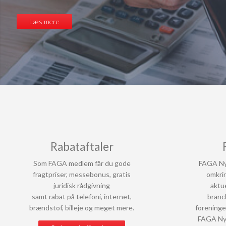
der kan forny din kollektion med stort set alt i
SMVdanmark for at sikre SMV'er de bedste
for interiørbranchen.
betingelser for at drive virksomhed - det kan d
Læs mere
Lær os at kende
FAGA medlem drage nytte af.
Læs mere
Læs mere om SMVdanmark
Rabataftaler
Som FAGA medlem får du gode
FAGA Nyt
fragtpriser, messebonus, gratis
omkri
juridisk rådgivning
aktu
samt rabat på telefoni, internet,
branc
brændstof, billeje og meget mere.
forening
FAGA Nyt