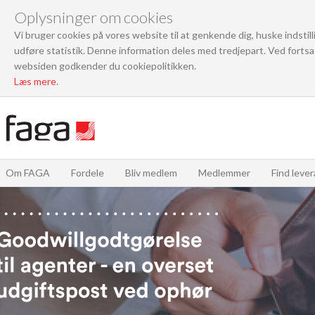
Oplysninger om cookies
Vi bruger cookies på vores website til at genkende dig, huske indstil
udføre statistik. Denne information deles med tredjepart. Ved fortsa
websiden godkender du cookiepolitikken.
Læs mere
.
Om FAGA
Fordele
Bliv medlem
Medlemmer
Find leve
FAGAs bestyrelse
FAGA er medlem af
Søger du ny leverandør?
SMVdanmark
Vi repræsenterer foreningens medlemmer, o
Så er du kommet til rette sted! For blandt FAGA
favner bredt - ligefra den selvstændige design
medlemmer finder du hundredvis af leverandør
Som hovederhvervsorganisation arbejder
større grossister og producenter.