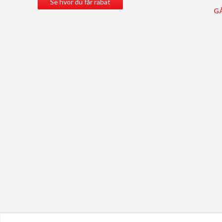
Se hvor du får rabat
GÅ