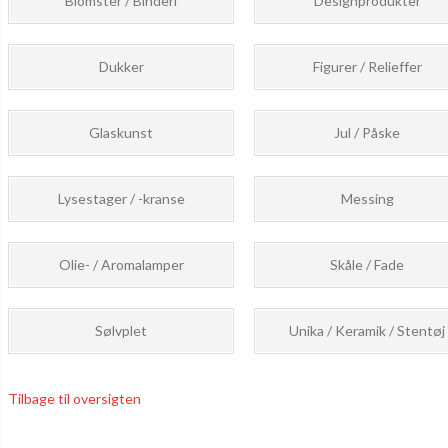
Blomster / Binderi
Designprodukter
Dukker
Figurer / Relieffer
Glaskunst
Jul / Påske
Lysestager / -kranse
Messing
Olie- / Aromalamper
Skåle / Fade
Sølvplet
Unika / Keramik / Stentøj
Tilbage til oversigten