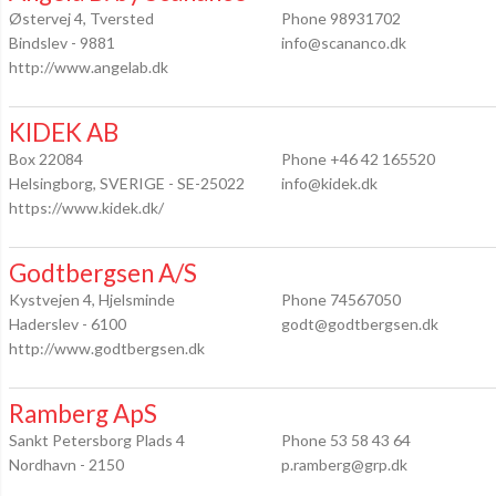
Østervej 4, Tversted
Phone 98931702
Bindslev - 9881
info@scananco.dk
http://www.angelab.dk
KIDEK AB
Box 22084
Phone +46 42 165520
Helsingborg, SVERIGE - SE-25022
info@kidek.dk
https://www.kidek.dk/
Godtbergsen A/S
Kystvejen 4, Hjelsminde
Phone 74567050
Haderslev - 6100
godt@godtbergsen.dk
http://www.godtbergsen.dk
Ramberg ApS
Sankt Petersborg Plads 4
Phone 53 58 43 64
Nordhavn - 2150
p.ramberg@grp.dk