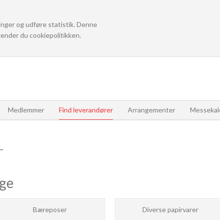
linger og udføre statistik. Denne
ender du cookiepolitikken.
Medlemmer
Find leverandører
Arrangementer
Messekal
r
age
Bæreposer
Diverse papirvarer