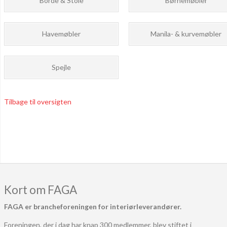
Borde & Stole
Børnemøbler
Havemøbler
Manila- & kurvemøbler
Spejle
Tilbage til oversigten
Kort om FAGA
FAGA er brancheforeningen for interiørleverandører.
Foreningen, der i dag har knap 300 medlemmer, blev stiftet i