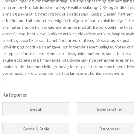
Forhandlinger og kontraktgrundlag- Værktøjsopstart og gennemgang 
referencer- Produktionsindkøring- Kvalitetssikring- CSR og Audit- Tes
print og pakning- Styret introduktionstidsplan- Global Design Partner
arbejder med alt inden for design til boligen. Vi har teknisk indsigt i sto
alle materialer og har indgående erfaring med alt fra borddækning (glas,
keramik, træ, bestik mv.), køkken artikler, elektriske artikler, lamper, møb
tekstil, gaveartikler samt armbåndsure/ure til væg. Vi varetager også
udvikling og produktion af gave- og forsendelsesemballager. Vores ku
er typisk mindre eller mellemstore designvirksomheder, som står for at
skulle etablere sig på markedet, vil udvikle sig i nye retninger eller ønsk
evaluere det kommercielle grundlag for et eksisterende sortiment. Me
vores hjælp sikre vi sparring, drift og langsigtet konkurrenceevne.
Kategorier
Bestik
Boligtekstiler
Borde & Stole
Bæreposer