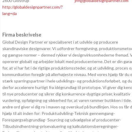
2600 Glostrup
jhf@globaldesignpartner.com
http://globaldesignpartner.com/?
lang=da
Firma beskrivelse
Global Design Partner er specialiseret i at udvikle og producere
skandinaviske designvarer. Vi udfordrer formgivning, produktionsmeto
og gængse normer – dermed rykker vi designvirksomhederne fremad. V
opererer globalt og arbejder lokalt med producenterne. Det er din gara
for, at vi har fat i de rigtige produktionssteder, og at udvikling, proces 
kommunikation foregår på allerhøjeste niveau. Med vores hjælp får du 
stærk sparringspartner i hele udviklings- og produktionsforløbet, og d
derfor accelerere hurtigt fra idégrundlag til prototype. Vi giver dig ke
til nye producenter og sikrer dig konkurrence-dygtige priser, kvalitativ
vurdering, opfølgning og sikkerhed for, at varen rammer butikken i tide
andre ord giver vi dig ro i maven og overskud på bundlinjen. Hos os får 
hjælp til alt inden for: Produktudvikling-Teknisk gennemgang-
Forespørgselsgrundlag- Sourcing og udvælgelse af producenter-
Tilbudsindhentning-prisevaluering og kalkulationsberegninger-