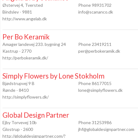
Østervej 4, Tversted
Phone 98931702
Bindslev - 9881
info@scananco.dk
http://www.angelab.dk
Per Bo Keramik
Amager landevej 233. bygning 24
Phone 23419211
Kastrup - 2770
per@perbokeramik.dk
http://perbokeramik.dk/
Simply Flowers by Lone Stokholm
Bjødstrupvej 9 B
Phone 86177015
Rønde - 8410
lone@simplyflowers.dk
http://simplyflowers.dk/
Global Design Partner
Ejby Torvevej 10b
Phone 31253986
Glostrup - 2600
jhf@globaldesignpartner.com
http://globaldesignpartner.com/?