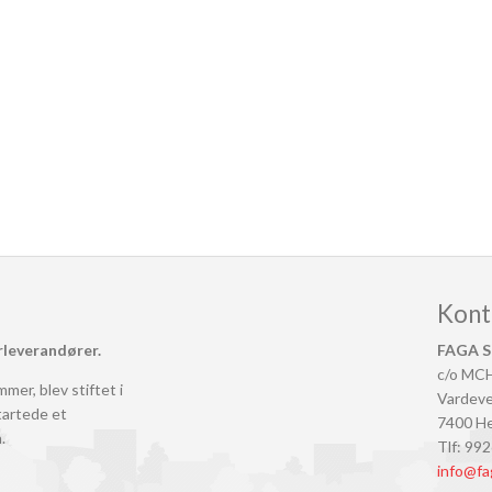
Kont
rleverandører.
FAGA S
c/o MC
mer, blev stiftet i
Vardeve
tartede et
7400 He
.
Tlf: 99
info@fa