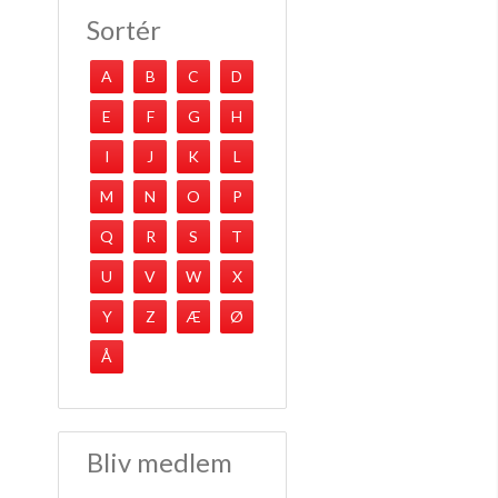
Sortér
A
B
C
D
E
F
G
H
I
J
K
L
M
N
O
P
Q
R
S
T
U
V
W
X
Y
Z
Æ
Ø
Å
Bliv medlem