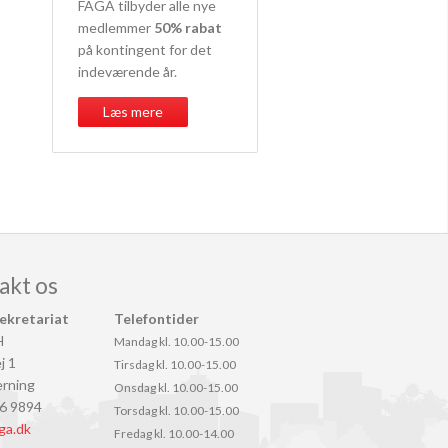
FAGA tilbyder alle nye
medlemmer
50% rabat
på kontingent for det
indeværende år.
Læs mere
akt os
ekretariat
Telefontider
H
Mandag kl. 10.00-15.00
j 1
Tirsdag kl. 10.00-15.00
rning
Onsdag kl. 10.00-15.00
26 9894
Torsdag kl. 10.00-15.00
ga.dk
Fredag kl. 10.00-14.00