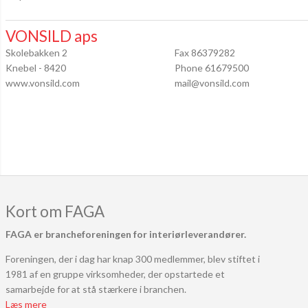
VONSILD aps
Skolebakken 2
Fax 86379282
Knebel - 8420
Phone 61679500
www.vonsild.com
mail@vonsild.com
Kort om FAGA
FAGA er brancheforeningen for interiørleverandører.
Foreningen, der i dag har knap 300 medlemmer, blev stiftet i
1981 af en gruppe virksomheder, der opstartede et
samarbejde for at stå stærkere i branchen.
Læs mere