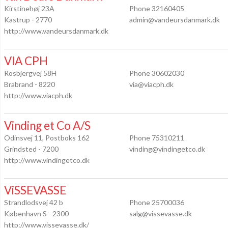
Kirstinehøj 23A
Phone 32160405
Kastrup - 2770
admin@vandeursdanmark.dk
http://www.vandeursdanmark.dk
VIA CPH
Rosbjergvej 58H
Phone 30602030
Brabrand - 8220
via@viacph.dk
http://www.viacph.dk
Vinding et Co A/S
Odinsvej 11, Postboks 162
Phone 75310211
Grindsted - 7200
vinding@vindingetco.dk
http://www.vindingetco.dk
ViSSEVASSE
Strandlodsvej 42 b
Phone 25700036
København S - 2300
salg@vissevasse.dk
http://www.vissevasse.dk/