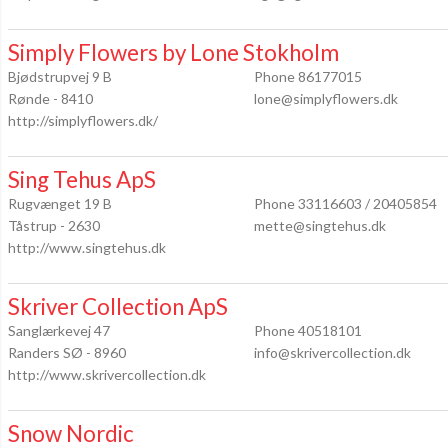
Simply Flowers by Lone Stokholm
Bjødstrupvej 9 B
Phone 86177015
Rønde - 8410
lone@simplyflowers.dk
http://simplyflowers.dk/
Sing Tehus ApS
Rugvænget 19 B
Phone 33116603 / 20405854
Tåstrup - 2630
mette@singtehus.dk
http://www.singtehus.dk
Skriver Collection ApS
Sanglærkevej 47
Phone 40518101
Randers SØ - 8960
info@skrivercollection.dk
http://www.skrivercollection.dk
Snow Nordic