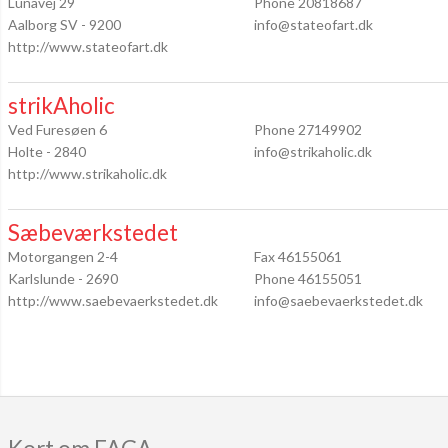
Lunavej 29
Phone 20818687
Aalborg SV - 9200
info@stateofart.dk
http://www.stateofart.dk
strikAholic
Ved Furesøen 6
Phone 27149902
Holte - 2840
info@strikaholic.dk
http://www.strikaholic.dk
Sæbeværkstedet
Motorgangen 2-4
Fax 46155061
Karlslunde - 2690
Phone 46155051
http://www.saebevaerkstedet.dk
info@saebevaerkstedet.dk