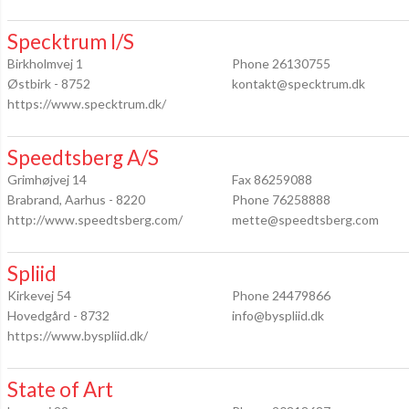
Specktrum I/S
Birkholmvej 1
Phone 26130755
Østbirk - 8752
kontakt@specktrum.dk
https://www.specktrum.dk/
Speedtsberg A/S
Grimhøjvej 14
Fax 86259088
Brabrand, Aarhus - 8220
Phone 76258888
http://www.speedtsberg.com/
mette@speedtsberg.com
Spliid
Kirkevej 54
Phone 24479866
Hovedgård - 8732
info@byspliid.dk
https://www.byspliid.dk/
State of Art