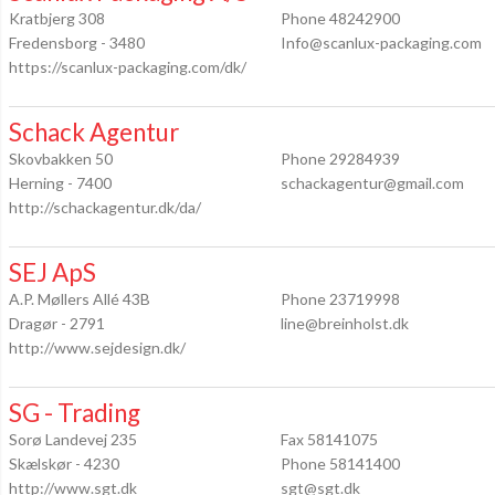
Kratbjerg 308
Phone 48242900
Fredensborg - 3480
Info@scanlux-packaging.com
https://scanlux-packaging.com/dk/
Schack Agentur
Skovbakken 50
Phone 29284939
Herning - 7400
schackagentur@gmail.com
http://schackagentur.dk/da/
SEJ ApS
A.P. Møllers Allé 43B
Phone 23719998
Dragør - 2791
line@breinholst.dk
http://www.sejdesign.dk/
SG - Trading
Sorø Landevej 235
Fax 58141075
Skælskør - 4230
Phone 58141400
http://www.sgt.dk
sgt@sgt.dk