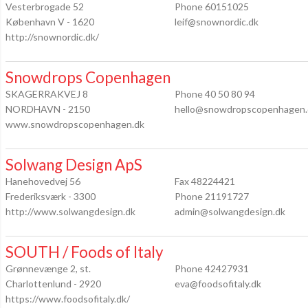
Vesterbrogade 52
Phone 60151025
København V - 1620
leif@snownordic.dk
http://snownordic.dk/
Snowdrops Copenhagen
SKAGERRAKVEJ 8
Phone 40 50 80 94
NORDHAVN - 2150
hello@snowdropscopenhagen.
www.snowdropscopenhagen.dk
Solwang Design ApS
Hanehovedvej 56
Fax 48224421
Frederiksværk - 3300
Phone 21191727
http://www.solwangdesign.dk
admin@solwangdesign.dk
SOUTH / Foods of Italy
Grønnevænge 2, st.
Phone 42427931
Charlottenlund - 2920
eva@foodsofitaly.dk
https://www.foodsofitaly.dk/