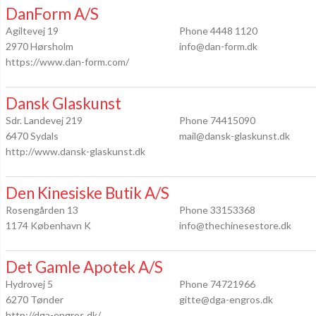
DanForm A/S
Agiltevej 19
Phone 4448 1120
2970 Hørsholm
info@dan-form.dk
https://www.dan-form.com/
Dansk Glaskunst
Sdr. Landevej 219
Phone 74415090
6470 Sydals
mail@dansk-glaskunst.dk
http://www.dansk-glaskunst.dk
Den Kinesiske Butik A/S
Rosengården 13
Phone 33153368
1174 København K
info@thechinesestore.dk
Det Gamle Apotek A/S
Hydrovej 5
Phone 74721966
6270 Tønder
gitte@dga-engros.dk
http://dga-engros.dk/