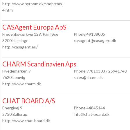
http://www.byroom.dk/shop/cms-
4.html
CASAgent Europa ApS
Frederiksværkvej 129, Ramløse
Phone 49138005
3200 Helsinge
casagent@casagent.dk
http://casagent.eu/
CHARM Scandinavien Aps
Hvedemarken 7
Phone 97810303 / 25941748
7620 Lemvig
sales@charm.dk
http://www.charm.dk
CHAT BOARD A/S
Energivej 9
Phone 44845144
2750 Ballerup
info@chat-board.dk
http://www.chat-board.dk