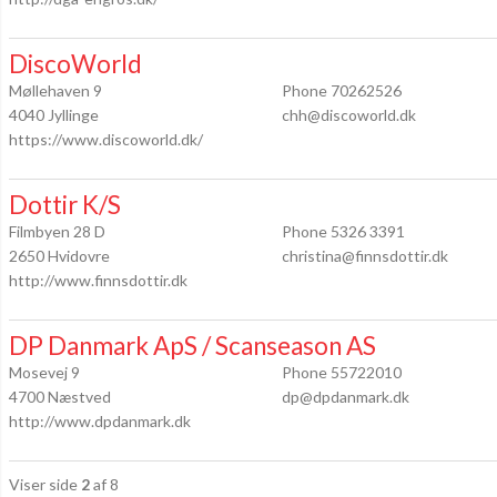
DiscoWorld
Møllehaven 9
Phone 70262526
4040 Jyllinge
chh@discoworld.dk
https://www.discoworld.dk/
Dottir K/S
Filmbyen 28 D
Phone 5326 3391
2650 Hvidovre
christina@finnsdottir.dk
http://www.finnsdottir.dk
DP Danmark ApS / Scanseason AS
Mosevej 9
Phone 55722010
4700 Næstved
dp@dpdanmark.dk
http://www.dpdanmark.dk
Viser side
2
af 8