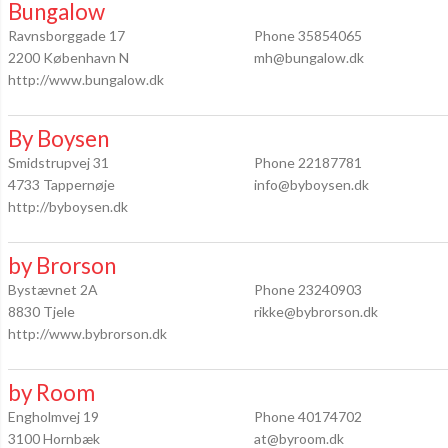
Bungalow
Ravnsborggade 17
Phone 35854065
2200 København N
mh@bungalow.dk
http://www.bungalow.dk
By Boysen
Smidstrupvej 31
Phone 22187781
4733 Tappernøje
info@byboysen.dk
http://byboysen.dk
by Brorson
Bystævnet 2A
Phone 23240903
8830 Tjele
rikke@bybrorson.dk
http://www.bybrorson.dk
by Room
Engholmvej 19
Phone 40174702
3100 Hornbæk
at@byroom.dk