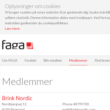
Oplysninger om cookies
Vi bruger cookies på vores website til at genkende dig, huske indstil
udføre statistik. Denne information deles med tredjepart. Ved fortsa
websiden godkender du cookiepolitikken.
Læs mere
.
Om FAGA
Fordele
Bliv medlem
Medlemmer
Find leve
Medlemmer
Brink Nordic
Nordbjergvej 12
Phone 48799700
4100 Ringsted
mail@brinknordic.com