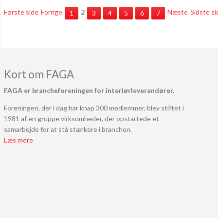
Første side
Forrige
2
Næste
Sidste si
1
3
4
5
6
7
Kort om FAGA
FAGA er brancheforeningen for interiørleverandører.
Foreningen, der i dag har knap 300 medlemmer, blev stiftet i
1981 af en gruppe virksomheder, der opstartede et
samarbejde for at stå stærkere i branchen.
Læs mere