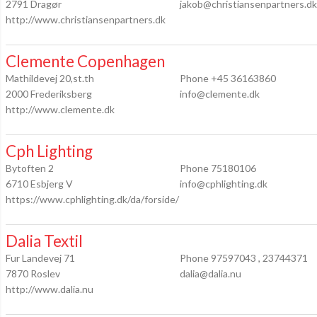
2791 Dragør
jakob@christiansenpartners.dk
http://www.christiansenpartners.dk
Clemente Copenhagen
Mathildevej 20,st.th
Phone +45 36163860
2000 Frederiksberg
info@clemente.dk
http://www.clemente.dk
Cph Lighting
Bytoften 2
Phone 75180106
6710 Esbjerg V
info@cphlighting.dk
https://www.cphlighting.dk/da/forside/
Dalia Textil
Fur Landevej 71
Phone 97597043 , 23744371
7870 Roslev
dalia@dalia.nu
http://www.dalia.nu