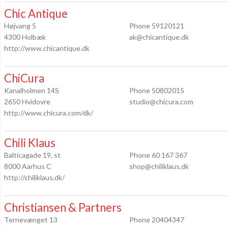
Chic Antique
Højvang 5
Phone 59120121
4300 Holbæk
ak@chicantique.dk
http://www.chicantique.dk
ChiCura
Kanalholmen 14S
Phone 50802015
2650 Hvidovre
studio@chicura.com
http://www.chicura.com/dk/
Chili Klaus
Balticagade 19, st
Phone 60 167 367
8000 Aarhus C
shop@chiliklaus.dk
http://chiliklaus.dk/
Christiansen & Partners
Ternevænget 13
Phone 20404347